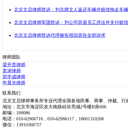
北京文启律师胜诉：判京牌主人返还车辆并赔偿拖走车
北京文启律师军团胜诉：判公司辞退员工违法并支付赔
北京文启律师胜诉代理被告驳回原告全部诉求
律师团队
梁开贵律师
姜涛律师
郑学成律师
申晨光律师
联系我们
北京文启律师事务所专业代理全国各地民事、商事、仲裁、行
地址：北京市海淀区农大南路硅谷亮城2号楼B座606
邮编：100086
电话：010-62966716，010-62966117，18601310208
微信：13910368757