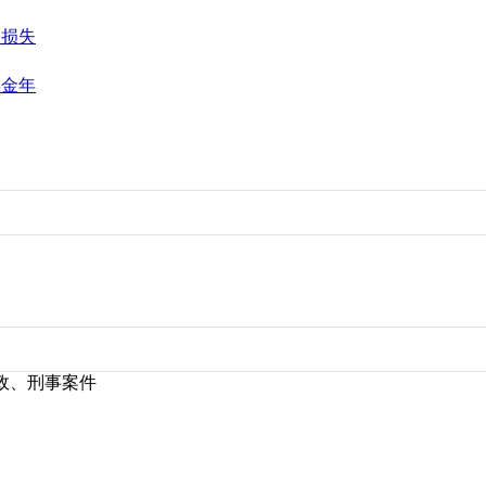
辆损失
偿金年
政、刑事案件