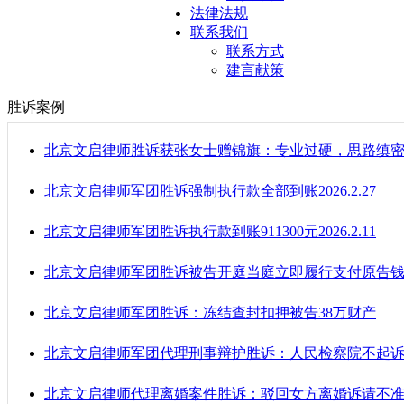
法律法规
联系我们
联系方式
建言献策
胜诉案例
北京文启律师胜诉获张女士赠锦旗：专业过硬，思路缜
北京文启律师军团胜诉强制执行款全部到账2026.2.27
北京文启律师军团胜诉执行款到账911300元2026.2.11
北京文启律师军团胜诉被告开庭当庭立即履行支付原告钱
北京文启律师军团胜诉：冻结查封扣押被告38万财产
北京文启律师军团代理刑事辩护胜诉：人民检察院不起
北京文启律师代理离婚案件胜诉：驳回女方离婚诉请不