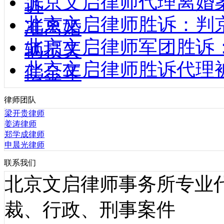
北京文启律师代理离婚
诉
北京文启律师胜诉：判
准离婚
北京文启律师军团胜诉
辆损失
北京文启律师胜诉代理
偿金年
律师团队
梁开贵律师
姜涛律师
郑学成律师
申晨光律师
联系我们
北京文启律师事务所专业
裁、行政、刑事案件