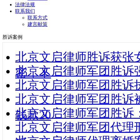
法律法规
联系我们
联系方式
建言献策
胜诉案例
北京文启律师胜诉获张
北京文启律师军团胜诉强制
密，不
北京文启律师军团胜诉执行款到
北京文启律师军团胜诉
北京文启律师军团胜诉
钱款20
北京文启律师军团代理