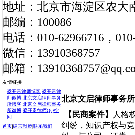
地址：北京市海淀区农大南
邮编：100086
电话：010-62966716，010-
微信：13910368757
邮箱：13910368757@qq.c
专业领域
友情链接
梁开贵律师博客
梁开贵律
北京文启律师事务所
师微博
北京文启律师事务
所博客
北京文启律师事务
所微博
梁开贵律师QQ空
【民商案件】
人格
间
纠纷，知识产权与竞
首页
|
建言献策
|
联系我们