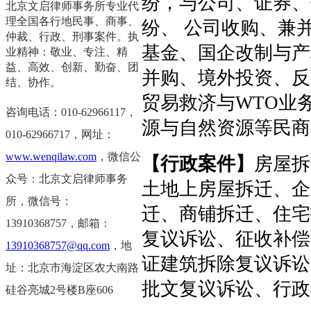
纷，与公司、证券、
北京文启律师事务所专业代
理全国各行地民事、商事、
纷、 公司收购、兼
仲裁、行政、刑事案件。执
基金、国企改制与产
业精神：敬业、专注、精
益、高效、创新、勤奋、团
并购、境外投资、反
结、协作。
贸易救济与WTO业
咨询电话：010-62966117，
源与自然资源等民商
0
10-62966717，
网址：
www.wenqilaw.com
，微信公
【行政案件】
房屋拆
众号：北京文启律师事务
土地上房屋拆迁、企
所，微信号：
迁、商铺拆迁、住宅
13910368757，邮箱：
复议诉讼、征收补偿
13910368757@qq.com
，地
证建筑拆除复议诉讼
址：北京市海淀区农大南路
批文复议诉讼、行政
硅谷亮城2号楼B座606