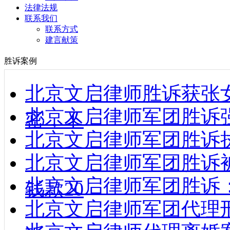
法律法规
联系我们
联系方式
建言献策
胜诉案例
北京文启律师胜诉获张
北京文启律师军团胜诉强制
密，不
北京文启律师军团胜诉执行款到
北京文启律师军团胜诉
北京文启律师军团胜诉
钱款20
北京文启律师军团代理