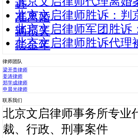
北京文启律师代理离婚
诉
北京文启律师胜诉：判
准离婚
北京文启律师军团胜诉
辆损失
北京文启律师胜诉代理
偿金年
律师团队
梁开贵律师
姜涛律师
郑学成律师
申晨光律师
联系我们
北京文启律师事务所专业
裁、行政、刑事案件