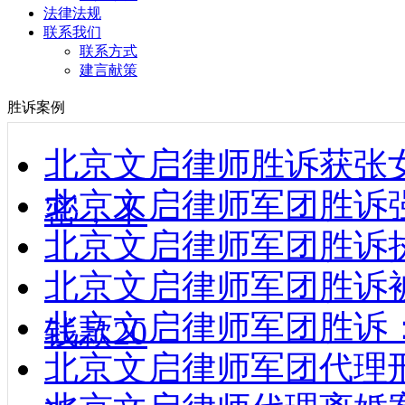
法律法规
联系我们
联系方式
建言献策
胜诉案例
北京文启律师胜诉获张
北京文启律师军团胜诉强制
密，不
北京文启律师军团胜诉执行款到
北京文启律师军团胜诉
北京文启律师军团胜诉
钱款20
北京文启律师军团代理