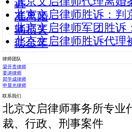
北京文启律师代理离婚
诉
北京文启律师胜诉：判
准离婚
北京文启律师军团胜诉
辆损失
北京文启律师胜诉代理
偿金年
律师团队
梁开贵律师
姜涛律师
郑学成律师
申晨光律师
联系我们
北京文启律师事务所专业
裁、行政、刑事案件