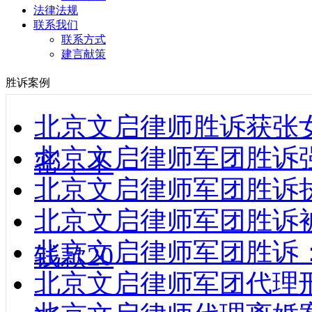
法律法规
联系我们
联系方式
建言献策
胜诉案例
北京文启律师胜诉获张
北京文启律师军团胜诉强制
密，不
北京文启律师军团胜诉执行款到
北京文启律师军团胜诉
北京文启律师军团胜诉
钱款20
北京文启律师军团代理