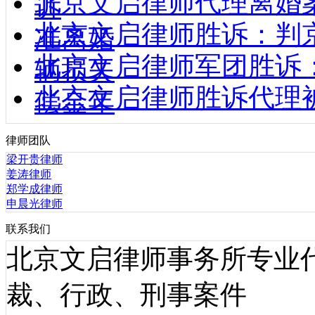
北京文启律师代理离婚
诉
北京文启律师胜诉：判
准离婚
北京文启律师军团胜诉
辆损失
北京文启律师胜诉代理
偿金年
律师团队
梁开贵律师
姜涛律师
郑学成律师
申晨光律师
联系我们
北京文启律师事务所专业
裁、行政、刑事案件