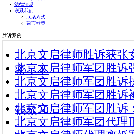
法律法规
联系我们
联系方式
建言献策
胜诉案例
北京文启律师胜诉获张
北京文启律师军团胜诉强制
密，不
北京文启律师军团胜诉执行款到
北京文启律师军团胜诉
北京文启律师军团胜诉
钱款20
北京文启律师军团代理