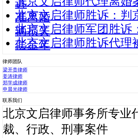
北京文启律师代理离婚
诉
北京文启律师胜诉：判
准离婚
北京文启律师军团胜诉
辆损失
北京文启律师胜诉代理
偿金年
律师团队
梁开贵律师
姜涛律师
郑学成律师
申晨光律师
联系我们
北京文启律师事务所专业
裁、行政、刑事案件