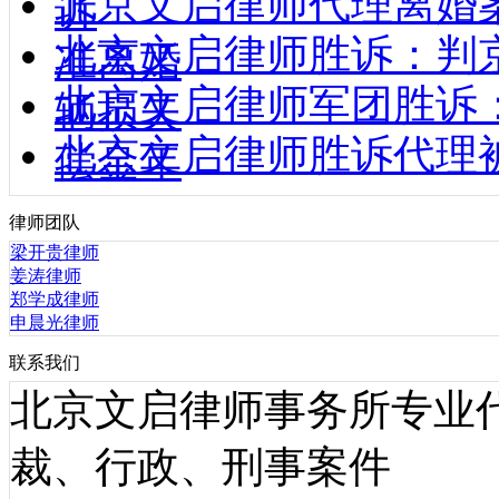
北京文启律师代理离婚
诉
北京文启律师胜诉：判
准离婚
北京文启律师军团胜诉
辆损失
北京文启律师胜诉代理
偿金年
律师团队
梁开贵律师
姜涛律师
郑学成律师
申晨光律师
联系我们
北京文启律师事务所专业
裁、行政、刑事案件