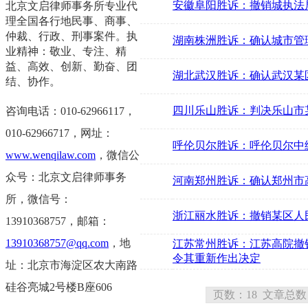
安徽阜阳胜诉：撤销城执法
北京文启律师事务所专业代
理全国各行地民事、商事、
仲裁、行政、刑事案件。执
湖南株洲胜诉：确认城市管
业精神：敬业、专注、精
益、高效、创新、勤奋、团
湖北武汉胜诉：确认武汉某
结、协作。
四川乐山胜诉：判决乐山市
咨询电话：010-62966117，
0
10-62966717，
网址：
呼伦贝尔胜诉：呼伦贝尔中
www.wenqilaw.com
，微信公
众号：北京文启律师事务
河南郑州胜诉：确认郑州市
所，微信号：
浙江丽水胜诉：撤销某区人
13910368757，邮箱：
13910368757@qq.com
，地
江苏常州胜诉：江苏高院撤
令其重新作出决定
址：北京市海淀区农大南路
硅谷亮城2号楼B座606
页数：18 文章总数