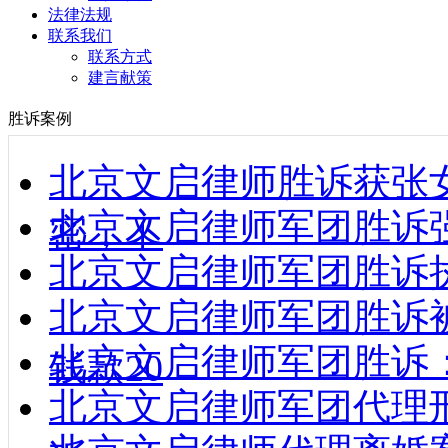
法律法规
联系我们
联系方式
建言献策
胜诉案例
北京文启律师胜诉获张
北京文启律师军团胜诉强制
密，不
北京文启律师军团胜诉执行款到
北京文启律师军团胜诉
北京文启律师军团胜诉
钱款20
北京文启律师军团代理